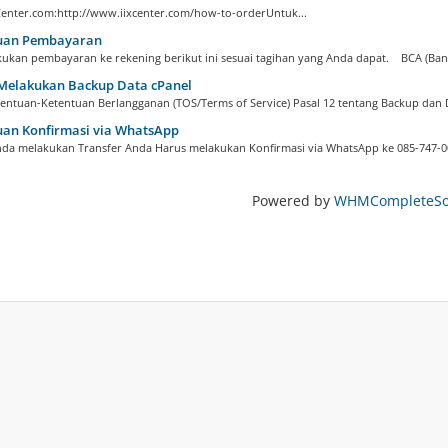
Center.com:http://www.iixcenter.com/how-to-orderUntuk...
an Pembayaran
akukan pembayaran ke rekening berikut ini sesuai tagihan yang Anda dapat. BCA (Bank
Melakukan Backup Data cPanel
tentuan-Ketentuan Berlangganan (TOS/Terms of Service) Pasal 12 tentang Backup dan D
an Konfirmasi via WhatsApp
nda melakukan Transfer Anda Harus melakukan Konfirmasi via WhatsApp ke 085-747-00
Powered by
WHMCompleteSol