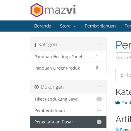
Beranda
Store
Pemberitahuan
Pe
Pe
Kategori
1
Panduan Hosting cPanel
Beranda P
3
Panduan Order Produk
Dukungan
Kat
Tiket Pendukung Saya
Pandu
Pemberitahuan
Art
Pengetahuan Dasar
Pandu