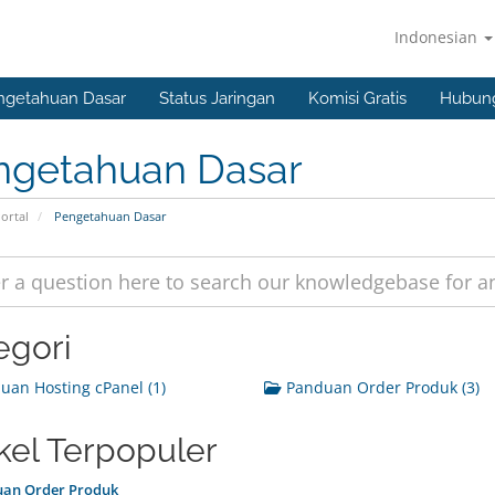
Indonesian
ngetahuan Dasar
Status Jaringan
Komisi Gratis
Hubung
ngetahuan Dasar
ortal
Pengetahuan Dasar
egori
an Hosting cPanel (1)
Panduan Order Produk (3)
ikel Terpopuler
an Order Produk