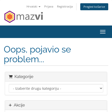
Hrvatski
Prijava
Registtracija
Pregled košarice
Preba
Oops, pojavio se
problem...
Kategorije
Akcije