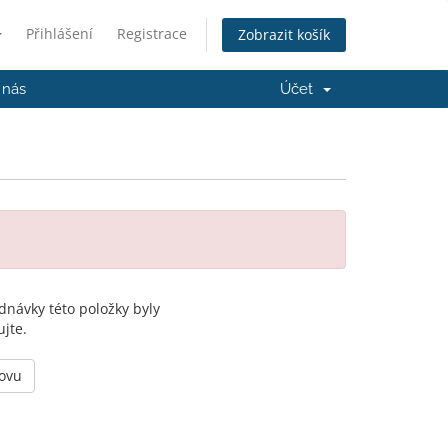
Přihlášení
Registrace
Zobrazit košík
 nás
Účet
dnávky této položky byly
jte.
novu