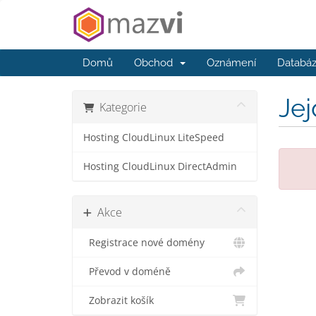
Domů
Obchod
Oznámení
Databáz
Jej
Kategorie
Hosting CloudLinux LiteSpeed
Hosting CloudLinux DirectAdmin
Akce
Registrace nové domény
Převod v doméně
Zobrazit košík