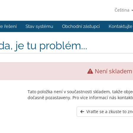
Čeština
e řešení
Stav systému
Obchodní zástupci
Kontaktujte
da, je tu problém...
Není skladem
Tato položka není v součastnosti skladem, takže obje
dočasně pozastaveny. Pro více informací nás kontaktu
Vraťte se a zkuste to z