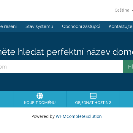
Čeština
e řešení
Stav systému
Obchodní zástupci
Kontaktujte
ěte hledat perfektní název domé
KOUPIT DOMÉNU
OBJEDNAT HOSTING
Powered by
WHMCompleteSolution